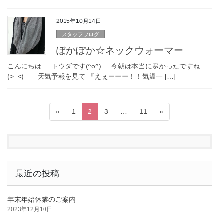
2015年10月14日
スタッフブログ
ぽかぽか☆ネックウォーマー
こんにちは トウダです(^o^) 今朝は本当に寒かったですね
(>_<) 天気予報を見て 『えぇーーー！！気温一 […]
投
固
固
固
固
«
1
2
3
…
11
»
稿
定
定
定
定
ペ
ペ
ペ
ペ
の
ー
ー
ー
ー
ペ
ジ
ジ
ジ
ジ
ー
最近の投稿
ジ
送
年末年始休業のご案内
り
2023年12月10日