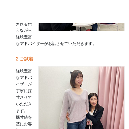
伺いしま
す。
下着の重
要性を伝
えながら
経験豊富
なアドバイザーがお話させていただきます。
2.ご試着
経験豊富
なアドバ
イザーが
丁寧に採
寸させて
いただき
ます。
採寸値を
基にお客